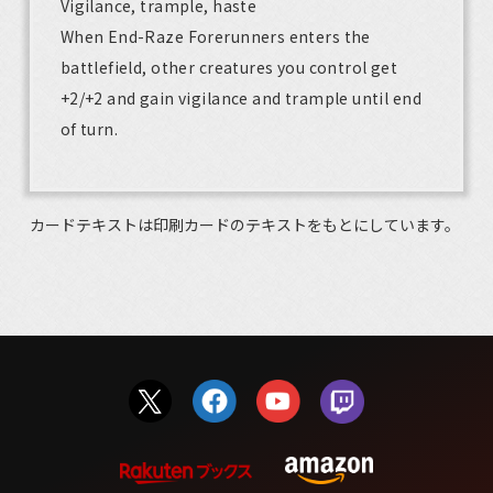
Vigilance, trample, haste
When End-Raze Forerunners enters the
battlefield, other creatures you control get
+2/+2 and gain vigilance and trample until end
of turn.
カードテキストは印刷カードのテキストをもとにしています。