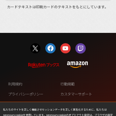
カードテキストは印刷カードのテキストをもとにしています。
利用規約
行動規範
プライバシーポリシー
カスタマーサポート
ファンコンテンツ・ポリシー
個人情報の販売や共有を許可し
ない
私たちのサイトを正しく機能させセッションデータを正しく匿名化するために、私たちは
necessary cookieを使用しています。necessary cookieのオプトアウト設定は、ブラウザの設定