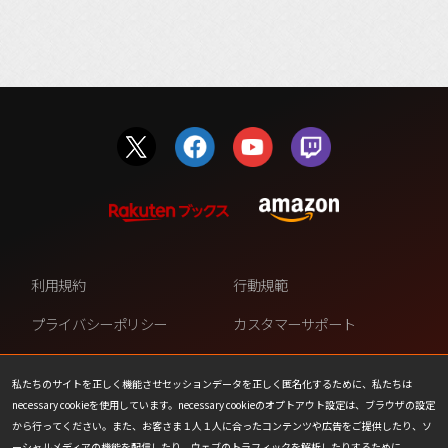
利用規約
行動規範
プライバシーポリシー
カスタマーサポート
ファンコンテンツ・ポリシー
個人情報の販売や共有を許可し
ない
私たちのサイトを正しく機能させセッションデータを正しく匿名化するために、私たちは
necessary cookieを使用しています。necessary cookieのオプトアウト設定は、ブラウザの設定
COOKIE
プレスリリース
から行ってください。また、お客さま１人１人に合ったコンテンツや広告をご提供したり、ソ
ーシャルメディアの機能を配信したり、ウェブのトラフィックを解析したりするために、