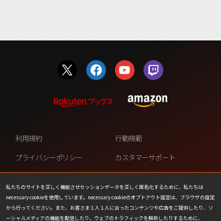
利用規約
行動規範
プライバシーポリシー
カスタマーサポート
ファンコンテンツ・ポリシー
個人情報の販売や共有を許可し
ない
私たちのサイトを正しく機能させセッションデータを正しく匿名化するために、私たちは
necessary cookieを使用しています。necessary cookieのオプトアウト設定は、ブラウザの設定
COOKIE
プレスリリース
から行ってください。また、お客さま１人１人に合ったコンテンツや広告をご提供したり、ソ
ーシャルメディアの機能を配信したり、ウェブのトラフィックを解析したりするために、