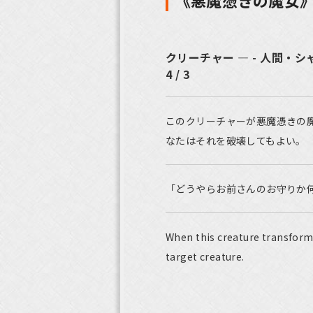
《悪魔憑きの魔女
クリーチャー ― - 人間・シ
4 / 3
このクリーチャーが悪魔憑きの
なたはそれを破壊してもよい。
「どうやらお前さんのお守りか
When this creature transfor
target creature.