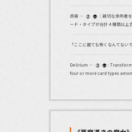
昂揚 ―
：親切な余所者
ード・タイプが合計４種類以上
「ここに居ても怖くなんてない
Delirium —
: Transform 
four or more card types amon