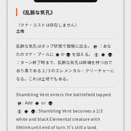
《乱脈な気孔》
（マナ・コストは存在しません）
土地
乱脈な気孔はタップ状態で戦場に出る。
：あな
たのマナ・プールに
か
を加える。
：ターン終了時まで、乱脈な気孔は絆魂を持つ白で
あり黒である２/３のエレメンタル・クリーチャーに
なる。これは土地でもある。
Shambling Vent enters the battlefield tapped.
: Add
or
.
: Shambling Vent becomes a 2/3
white and black Elemental creature with
lifelink until end of turn. It's still a land.