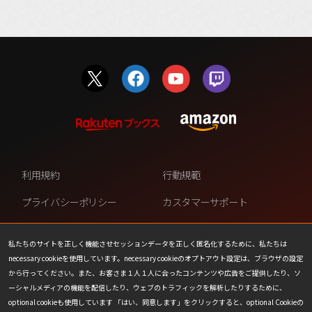
利用規約
行動規範
プライバシーポリシー
カスタマーサポート
ファンコンテンツ・ポリシー
個人情報の販売や共有を許可し
ない
私たちのサイトを正しく機能させセッションデータを正しく匿名化するために、私たちは
necessary cookieを使用しています。necessary cookieのオプトアウト設定は、ブラウザの設定
COOKIE
プレスリリース
から行ってください。また、お客さま１人１人に合ったコンテンツや広告をご提供したり、ソ
ーシャルメディアの機能を配信したり、ウェブのトラフィックを解析したりするために、
会社情報
お問い合わせ
optional cookieも使用しています 「はい、同意します」をクリックすると、optional Cookieの