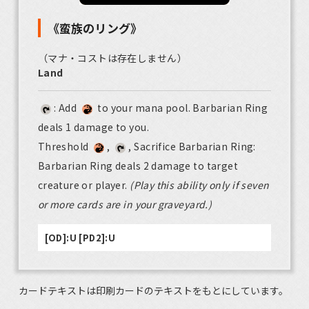
《蛮族のリング》
（マナ・コストは存在しません）
Land
: Add
to your mana pool. Barbarian Ring
deals 1 damage to you.
Threshold
,
, Sacrifice Barbarian Ring:
Barbarian Ring deals 2 damage to target
creature or player.
(Play this ability only if seven
or more cards are in your graveyard.)
[OD]:U [PD2]:U
カードテキストは印刷カードのテキストをもとにしています。