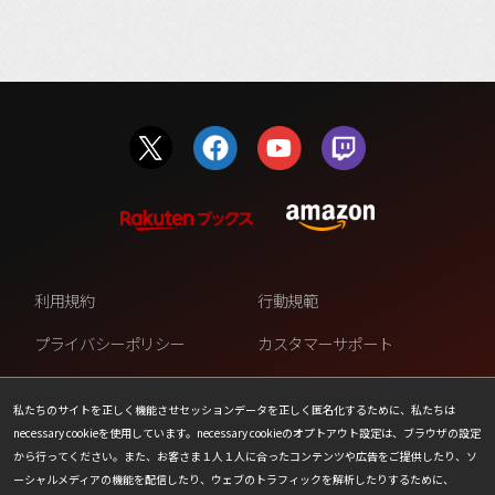
利用規約
行動規範
プライバシーポリシー
カスタマーサポート
ファンコンテンツ・ポリシー
個人情報の販売や共有を許可し
ない
私たちのサイトを正しく機能させセッションデータを正しく匿名化するために、私たちは
necessary cookieを使用しています。necessary cookieのオプトアウト設定は、ブラウザの設定
COOKIE
プレスリリース
から行ってください。また、お客さま１人１人に合ったコンテンツや広告をご提供したり、ソ
ーシャルメディアの機能を配信したり、ウェブのトラフィックを解析したりするために、
会社情報
お問い合わせ