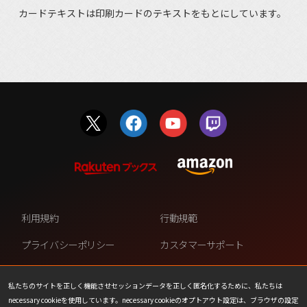
カードテキストは印刷カードのテキストをもとにしています。
利用規約
行動規範
プライバシーポリシー
カスタマーサポート
ファンコンテンツ・ポリシー
個人情報の販売や共有を許可し
ない
私たちのサイトを正しく機能させセッションデータを正しく匿名化するために、私たちは
necessary cookieを使用しています。necessary cookieのオプトアウト設定は、ブラウザの設定