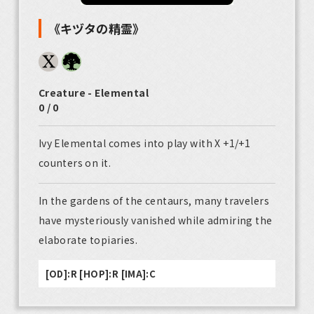
《キヅタの精霊》
Creature - Elemental
0 / 0
Ivy Elemental comes into play with X +1/+1
counters on it.
In the gardens of the centaurs, many travelers
have mysteriously vanished while admiring the
elaborate topiaries.
[OD]:R [HOP]:R [IMA]:C