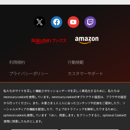
利用規約
行動規範
プライバシーポリシー
カスタマーサポート
ファンコンテンツ・ポリシー
個人情報の販売や共有を許可し
ない
私たちのサイトを正しく機能させセッションデータを正しく匿名化するために、私たちは
necessary cookieを使用しています。necessary cookieのオプトアウト設定は、ブラウザの設定
COOKIE
プレスリリース
から行ってください。また、お客さま１人１人に合ったコンテンツや広告をご提供したり、ソ
ーシャルメディアの機能を配信したり、ウェブのトラフィックを解析したりするために、
会社情報
お問い合わせ
optional cookieも使用しています 「はい、同意します」をクリックすると、optional Cookieの
使用に同意したものとします。