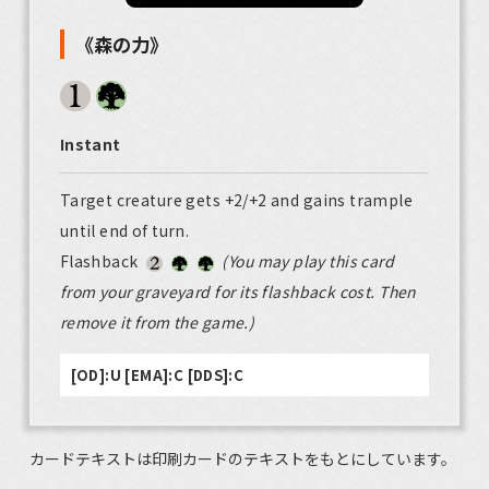
《森の力》
Instant
Target creature gets +2/+2 and gains trample
until end of turn.
Flashback
(You may play this card
from your graveyard for its flashback cost. Then
remove it from the game.)
[OD]:U [EMA]:C [DDS]:C
カードテキストは印刷カードのテキストをもとにしています。