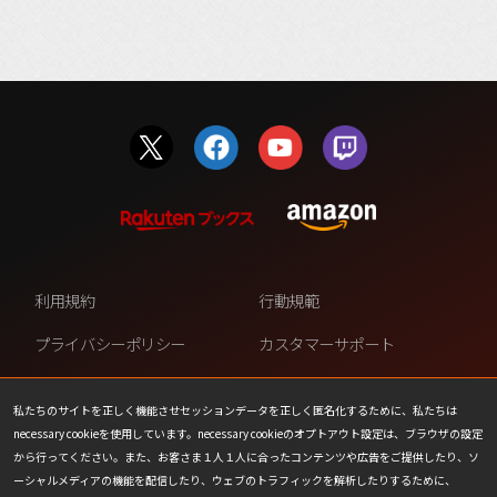
利用規約
行動規範
プライバシーポリシー
カスタマーサポート
ファンコンテンツ・ポリシー
個人情報の販売や共有を許可し
ない
私たちのサイトを正しく機能させセッションデータを正しく匿名化するために、私たちは
necessary cookieを使用しています。necessary cookieのオプトアウト設定は、ブラウザの設定
COOKIE
プレスリリース
から行ってください。また、お客さま１人１人に合ったコンテンツや広告をご提供したり、ソ
ーシャルメディアの機能を配信したり、ウェブのトラフィックを解析したりするために、
会社情報
お問い合わせ