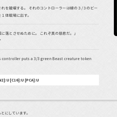
れを破壊する。 それのコントローラーは緑の３/３のビー
を１体戦場に出す。
域に落とさせぬために。 これぞ真の慈悲だ。」
ア
 controller puts a 3/3 green Beast creature token
N2]:U [C16]:U [PCA]:U
もとにしています。