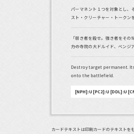
パーマネント１つを対象とし、そ
スト・クリーチャー・トークン
「弱き者を殺せ。強き者をその
――力の寺院の大ドルイド、ベンジ
Destroy target permanent. Its
onto the battlefield.
[NPH]:U [PC2]:U [DDL]:U [C
カードテキストは印刷カードのテキストを