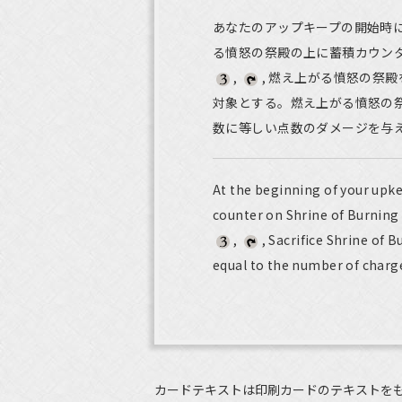
あなたのアップキープの開始時
る憤怒の祭殿の上に蓄積カウン
,
, 燃え上がる憤怒の祭
対象とする。燃え上がる憤怒の
数に等しい点数のダメージを与
At the beginning of your upke
counter on Shrine of Burning
,
, Sacrifice Shrine of
equal to the number of charge
カードテキストは印刷カードのテキストを