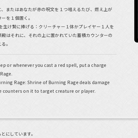
に、またはあなたが赤の呪文を１つ唱えるたび、燃え上が
ターを１個置く。
殿を生け贄に捧げる：クリーチャー１体かプレイヤー１人を
祭殿はそれに、それの上に置かれていた蓄積カウンターの
える。
ep or whenever you cast a red spell, put a charge
 Rage.
 Burning Rage: Shrine of Burning Rage deals damage
 counters on it to target creature or player.
もとにしています。