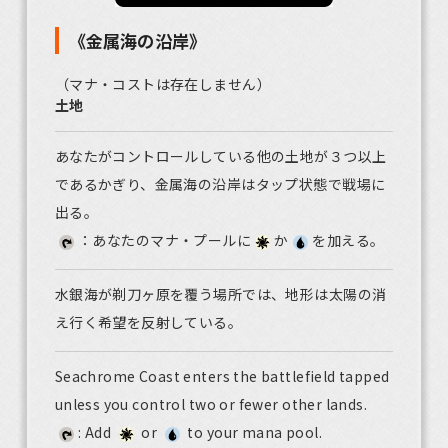
《金属海の沿岸》
（マナ・コストは存在しません）
土地
あなたがコントロールしている他の土地が３つ以上
であるかぎり、金属海の沿岸はタップ状態で戦場に
出る。
：あなたのマナ・プールに
か
を加える。
水銀海が剃刀ヶ原を覆う場所では、地形は太陽の消
え行く希望を反射している。
Seachrome Coast enters the battlefield tapped
unless you control two or fewer other lands.
: Add
or
to your mana pool.