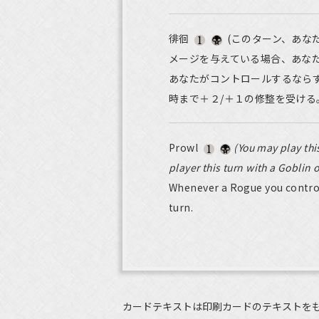
徘徊
(このターン、あな
メージを与えている場合、あな
あなたがコントロールするなら
時まで＋２/＋１の修整を受ける
Prowl
(You may play thi
player this turn with a Goblin 
Whenever a Rogue you control 
turn.
カードテキストは印刷カードのテキストを