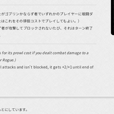
たがゴブリンかならず者でいずれかのプレイヤーに戦闘ダ
たはこれをその徘徊コストでプレイしてもよい。）
ず者が攻撃してブロックされないたび、それはターン終了
。
s for its prowl cost if you dealt combat damage to a
or Rogue.)
attacks and isn't blocked, it gets +2/+1 until end of
もとにしています。