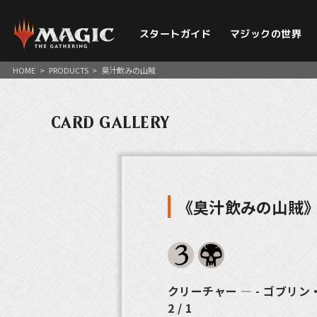
スタートガイド
マジックの世界
HOME
>
PRODUCTS
>
臭汁飲みの山賊
CARD GALLERY
《臭汁飲みの山賊
クリーチャー ― - ゴブリ
2 / 1