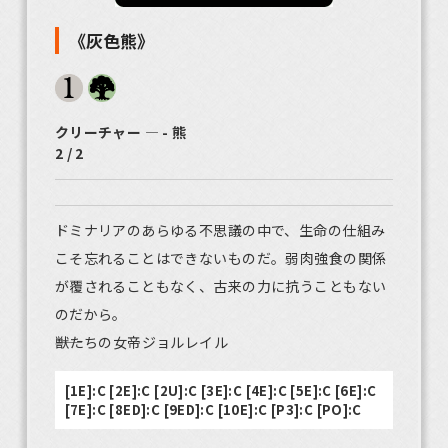
《灰色熊》
クリーチャー ― - 熊
2 / 2
ドミナリアのあらゆる不思議の中で、生命の仕組み
こそ忘れることはできないものだ。弱肉強食の関係
が覆されることもなく、古来の力に抗うこともない
のだから。
――獣たちの女帝ジョルレイル
[1E]:C [2E]:C [2U]:C [3E]:C [4E]:C [5E]:C [6E]:C
[7E]:C [8ED]:C [9ED]:C [10E]:C [P3]:C [PO]:C