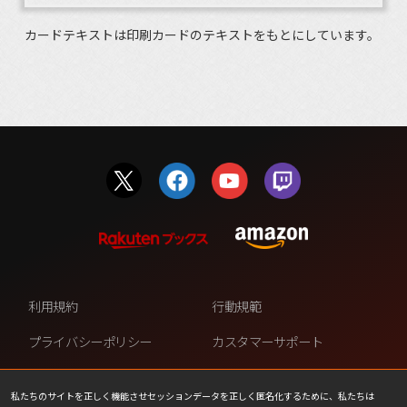
カードテキストは印刷カードのテキストをもとにしています。
利用規約
行動規範
プライバシーポリシー
カスタマーサポート
ファンコンテンツ・ポリシー
個人情報の販売や共有を許可し
ない
私たちのサイトを正しく機能させセッションデータを正しく匿名化するために、私たちは