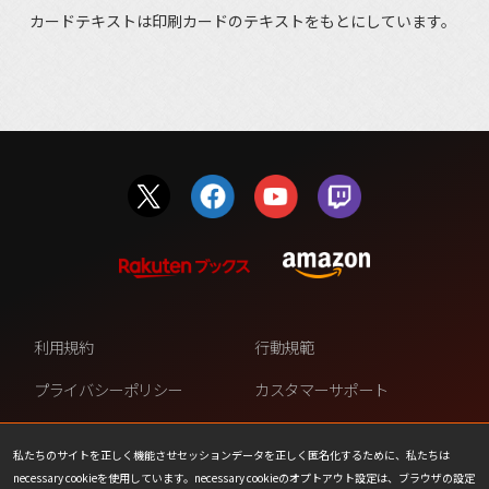
カードテキストは印刷カードのテキストをもとにしています。
利用規約
行動規範
プライバシーポリシー
カスタマーサポート
ファンコンテンツ・ポリシー
個人情報の販売や共有を許可し
ない
私たちのサイトを正しく機能させセッションデータを正しく匿名化するために、私たちは
necessary cookieを使用しています。necessary cookieのオプトアウト設定は、ブラウザの設定