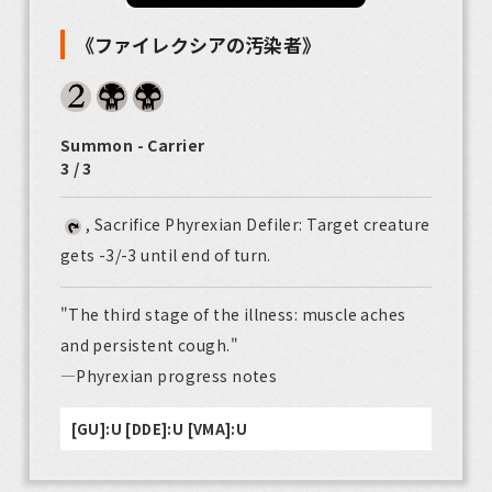
《ファイレクシアの汚染者》
Summon - Carrier
3 / 3
, Sacrifice Phyrexian Defiler: Target creature
gets -3/-3 until end of turn.
"The third stage of the illness: muscle aches
and persistent cough."
—Phyrexian progress notes
[GU]:U [DDE]:U [VMA]:U