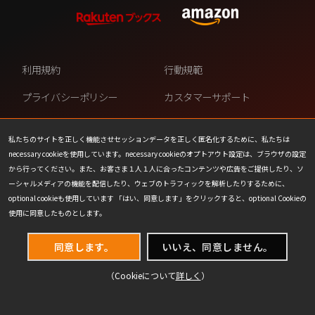
利用規約
行動規範
プライバシーポリシー
カスタマーサポート
ファンコンテンツ・ポリシー
個人情報の販売や共有を許可し
ない
私たちのサイトを正しく機能させセッションデータを正しく匿名化するために、私たちは
necessary cookieを使用しています。necessary cookieのオプトアウト設定は、ブラウザの設定
COOKIE
プレスリリース
から行ってください。また、お客さま１人１人に合ったコンテンツや広告をご提供したり、ソ
ーシャルメディアの機能を配信したり、ウェブのトラフィックを解析したりするために、
会社情報
お問い合わせ
optional cookieも使用しています 「はい、同意します」をクリックすると、optional Cookieの
使用に同意したものとします。
同意します。
いいえ、同意しません。
（Cookieについて
詳しく
）
(C) 1993-2026 Wizards of the Coast LLC,
a subsidiary of Hasbro, Inc. All Rights Reserved.