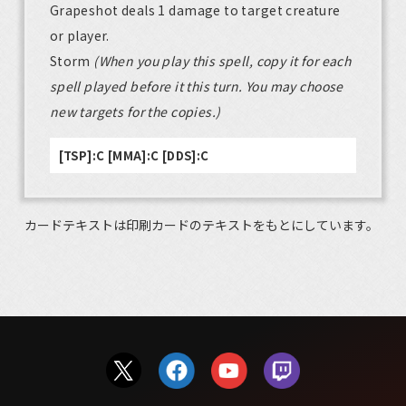
Grapeshot deals 1 damage to target creature
or player.
Storm
(When you play this spell, copy it for each
spell played before it this turn. You may choose
new targets for the copies.)
[TSP]:C [MMA]:C [DDS]:C
カードテキストは印刷カードのテキストをもとにしています。