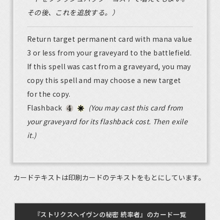
その後、これを追放する。）
Return target permanent card with mana value
3 or less from your graveyard to the battlefield.
If this spell was cast from a graveyard, you may
copy this spell and may choose a new target
for the copy.
Flashback
(You may cast this card from
your graveyard for its flashback cost. Then exile
it.)
カードテキストは印刷カードのテキストをもとにしています。
『ストリクスヘイヴンの秘密 統率者』のカード一覧