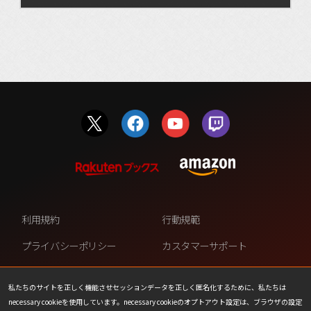
利用規約
行動規範
プライバシーポリシー
カスタマーサポート
ファンコンテンツ・ポリシー
個人情報の販売や共有を許可し
ない
私たちのサイトを正しく機能させセッションデータを正しく匿名化するために、私たちは
necessary cookieを使用しています。necessary cookieのオプトアウト設定は、ブラウザの設定
COOKIE
プレスリリース