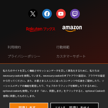
利用規約
行動規範
プライバシーポリシー
カスタマーサポート
ファンコンテンツ・ポリシー
個人情報の販売や共有を許可し
ない
私たちのサイトを正しく機能させセッションデータを正しく匿名化するために、私たちは
necessary cookieを使用しています。necessary cookieのオプトアウト設定は、ブラウザの設定
COOKIE
プレスリリース
から行ってください。また、お客さま１人１人に合ったコンテンツや広告をご提供したり、ソ
ーシャルメディアの機能を配信したり、ウェブのトラフィックを解析したりするために、
会社情報
お問い合わせ
optional cookieも使用しています 「はい、同意します」をクリックすると、optional Cookieの
使用に同意したものとします。
同意します。
いいえ、同意しません。