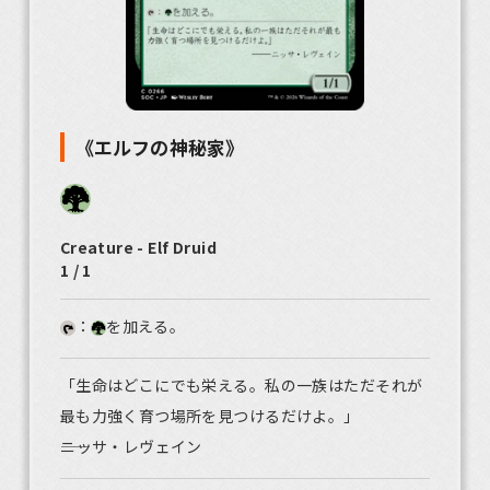
《エルフの神秘家》
Creature - Elf Druid
1 / 1
：
を加える。
「生命はどこにでも栄える。私の一族はただそれが
最も力強く育つ場所を見つけるだけよ。」
――ニッサ・レヴェイン