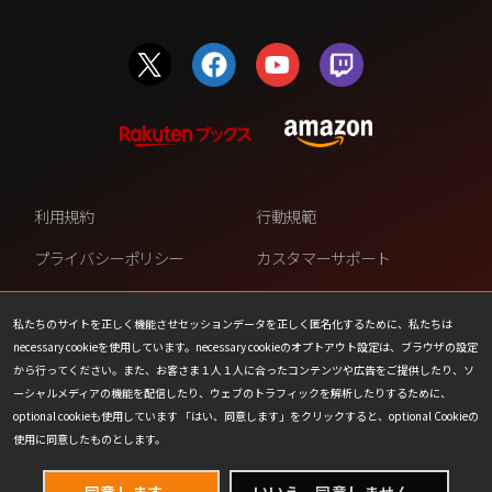
利用規約
行動規範
プライバシーポリシー
カスタマーサポート
ファンコンテンツ・ポリシー
個人情報の販売や共有を許可し
ない
私たちのサイトを正しく機能させセッションデータを正しく匿名化するために、私たちは
necessary cookieを使用しています。necessary cookieのオプトアウト設定は、ブラウザの設定
COOKIE
プレスリリース
から行ってください。また、お客さま１人１人に合ったコンテンツや広告をご提供したり、ソ
ーシャルメディアの機能を配信したり、ウェブのトラフィックを解析したりするために、
会社情報
お問い合わせ
optional cookieも使用しています 「はい、同意します」をクリックすると、optional Cookieの
使用に同意したものとします。
同意します。
いいえ、同意しません。