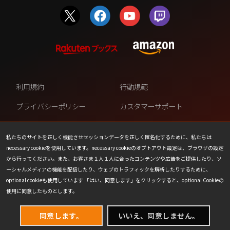
利用規約
行動規範
プライバシーポリシー
カスタマーサポート
ファンコンテンツ・ポリシー
個人情報の販売や共有を許可し
ない
私たちのサイトを正しく機能させセッションデータを正しく匿名化するために、私たちは
necessary cookieを使用しています。necessary cookieのオプトアウト設定は、ブラウザの設定
COOKIE
プレスリリース
から行ってください。また、お客さま１人１人に合ったコンテンツや広告をご提供したり、ソ
ーシャルメディアの機能を配信したり、ウェブのトラフィックを解析したりするために、
会社情報
お問い合わせ
optional cookieも使用しています 「はい、同意します」をクリックすると、optional Cookieの
使用に同意したものとします。
同意します。
いいえ、同意しません。