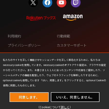
利用規約
行動規範
プライバシーポリシー
カスタマーサポート
ファンコンテンツ・ポリシー
個人情報の販売や共有を許可し
ない
私たちのサイトを正しく機能させセッションデータを正しく匿名化するために、私たちは
necessary cookieを使用しています。necessary cookieのオプトアウト設定は、ブラウザの設定
COOKIE
プレスリリース
から行ってください。また、お客さま１人１人に合ったコンテンツや広告をご提供したり、ソ
ーシャルメディアの機能を配信したり、ウェブのトラフィックを解析したりするために、
会社情報
お問い合わせ
optional cookieも使用しています 「はい、同意します」をクリックすると、optional Cookieの
使用に同意したものとします。
同意します。
いいえ、同意しません。
（Cookieについて
詳しく
）