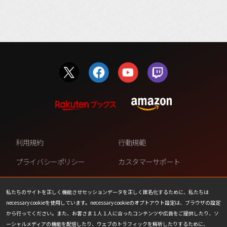
利用規約
行動規範
プライバシーポリシー
カスタマーサポート
ファンコンテンツ・ポリシー
個人情報の販売や共有を許可し
ない
私たちのサイトを正しく機能させセッションデータを正しく匿名化するために、私たちは
necessary cookieを使用しています。necessary cookieのオプトアウト設定は、ブラウザの設定
COOKIE
プレスリリース
から行ってください。また、お客さま１人１人に合ったコンテンツや広告をご提供したり、ソ
ーシャルメディアの機能を配信したり、ウェブのトラフィックを解析したりするために、