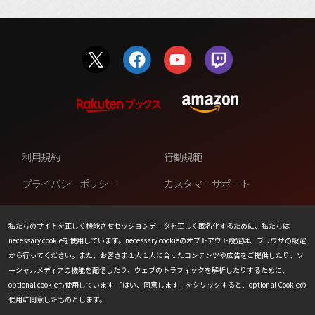
利用規約
行動規範
プライバシーポリシー
カスタマーサポート
ファンコンテンツ・ポリシー
個人情報の販売や共有を許可し
ない
私たちのサイトを正しく機能させセッションデータを正しく匿名化するために、私たちは
necessary cookieを使用しています。necessary cookieのオプトアウト設定は、ブラウザの設定
COOKIE
プレスリリース
から行ってください。また、お客さま１人１人に合ったコンテンツや広告をご提供したり、ソ
ーシャルメディアの機能を配信したり、ウェブのトラフィックを解析したりするために、
会社情報
お問い合わせ
optional cookieも使用しています 「はい、同意します」をクリックすると、optional Cookieの
使用に同意したものとします。