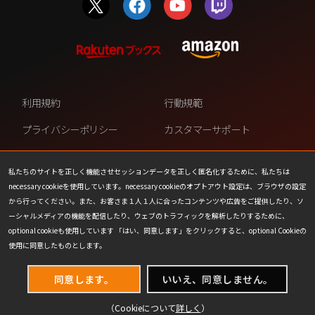
利用規約
行動規範
プライバシーポリシー
カスタマーサポート
ファンコンテンツ・ポリシー
個人情報の販売や共有を許可し
ない
私たちのサイトを正しく機能させセッションデータを正しく匿名化するために、私たちは
necessary cookieを使用しています。necessary cookieのオプトアウト設定は、ブラウザの設定
COOKIE
プレスリリース
から行ってください。また、お客さま１人１人に合ったコンテンツや広告をご提供したり、ソ
ーシャルメディアの機能を配信したり、ウェブのトラフィックを解析したりするために、
会社情報
お問い合わせ
optional cookieも使用しています 「はい、同意します」をクリックすると、optional Cookieの
使用に同意したものとします。
同意します。
いいえ、同意しません。
（Cookieについて
詳しく
）