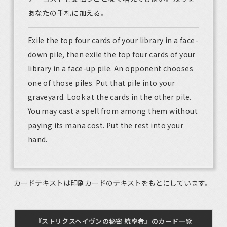
あなたの手札に加える。
Exile the top four cards of your library in a face-
down pile, then exile the top four cards of your
library in a face-up pile. An opponent chooses
one of those piles. Put that pile into your
graveyard. Look at the cards in the other pile.
You may cast a spell from among them without
paying its mana cost. Put the rest into your
hand.
カードテキストは印刷カードのテキストをもとにしています。
『ストリクスヘイヴンの秘密 統率者』のカード一覧