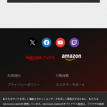
利用規約
行動規範
プライバシーポリシー
カスタマーサポート
ファンコンテンツ・ポリシー
個人情報の販売や共有を許可し
ない
私たちのサイトを正しく機能させセッションデータを正しく匿名化するために、私たちは
necessary cookieを使用しています。necessary cookieのオプトアウト設定は、ブラウザの設定
COOKIE
プレスリリース