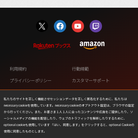
利用規約
行動規範
プライバシーポリシー
カスタマーサポート
ファンコンテンツ・ポリシー
個人情報の販売や共有を許可し
ない
私たちのサイトを正しく機能させセッションデータを正しく匿名化するために、私たちは
necessary cookieを使用しています。necessary cookieのオプトアウト設定は、ブラウザの設定
COOKIE
プレスリリース
から行ってください。また、お客さま１人１人に合ったコンテンツや広告をご提供したり、ソ
ーシャルメディアの機能を配信したり、ウェブのトラフィックを解析したりするために、
会社情報
お問い合わせ
optional cookieも使用しています 「はい、同意します」をクリックすると、optional Cookieの
使用に同意したものとします。