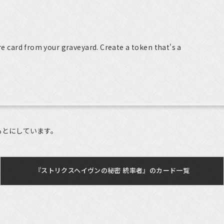
ure card from your graveyard. Create a token that's a
もとにしています。
『ストリクスヘイヴンの秘密 統率者』のカード一覧