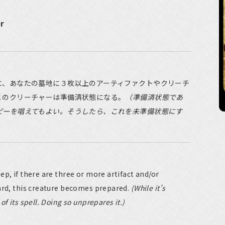
er
に、あなたの墓地に３枚以上のアーティファクトやクリーチ
このクリーチャーは準備済状態になる。
（準備済状態であ
ピーを唱えてもよい。そうしたら、これを未準備状態にす
ep, if there are three or more artifact and/or
ard, this creature becomes prepared.
(While it's
f its spell. Doing so unprepares it.)