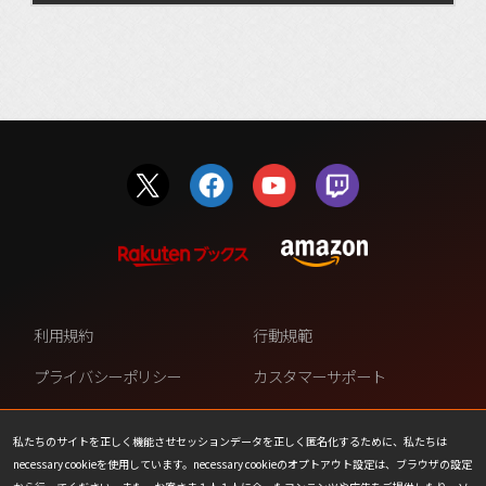
利用規約
行動規範
プライバシーポリシー
カスタマーサポート
ファンコンテンツ・ポリシー
個人情報の販売や共有を許可し
ない
私たちのサイトを正しく機能させセッションデータを正しく匿名化するために、私たちは
necessary cookieを使用しています。necessary cookieのオプトアウト設定は、ブラウザの設定
COOKIE
プレスリリース