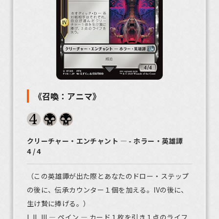
《召喚：アニマ》
クリーチャー・エンチャント ― - ホラー・英雄譚
4 / 4
（この英雄譚が出た際とあなたのドロー・ステップ
の後に、伝承カウンター１個を加える。IVの後に、
生け贄に捧げる。）
I, II, III — ペイン ― カード１枚を引き１点のライフ