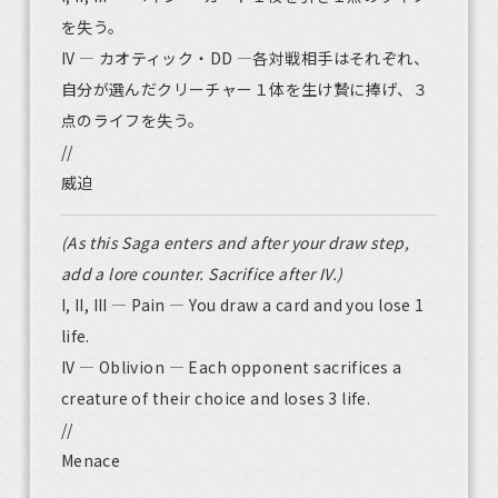
を失う。
IV — カオティック・DD ―各対戦相手はそれぞれ、
自分が選んだクリーチャー１体を生け贄に捧げ、３
点のライフを失う。
//
威迫
(As this Saga enters and after your draw step,
add a lore counter. Sacrifice after IV.)
I, II, III — Pain — You draw a card and you lose 1
life.
IV — Oblivion — Each opponent sacrifices a
creature of their choice and loses 3 life.
//
Menace