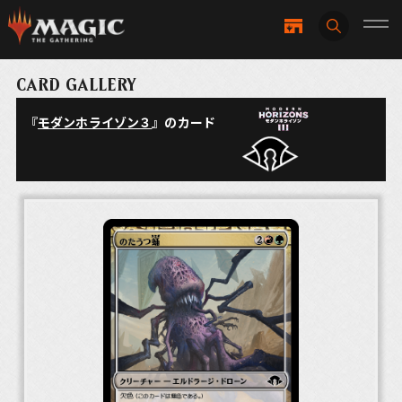
CARD GALLERY
『
モダンホライゾン３
』のカード