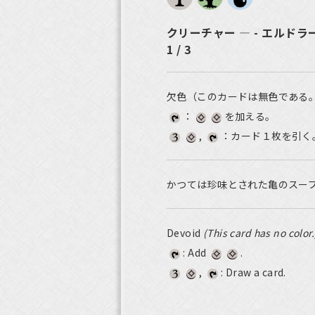
クリーチャー ― - エルド
1 / 3
欠色（このカードは無色である
：
を加える。
,
：カード１枚を引く
かつては珍味とされた亀のスー
Devoid
(This card has no color.
: Add
.
,
: Draw a card.