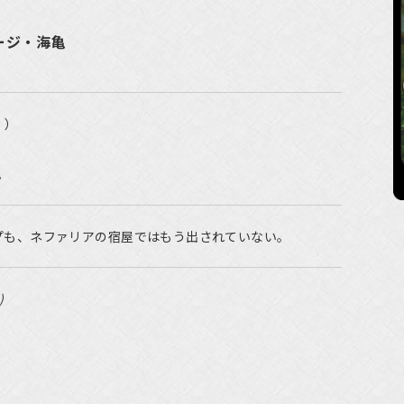
ラージ・海亀
。）
。
プも、ネファリアの宿屋ではもう出されていない。
)