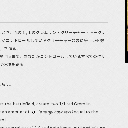
たとき、赤の１/１のグレムリン・クリーチャー・トークン
たがコントロールしているクリーチャーの数に等しい個数
）を得る。
終了時まで、あなたがコントロールしているすべてのクリ
け速攻を得る。
を現す。
s the battlefield, create two 1/1 red Gremlin
et an amount of
(energy counters)
equal to the
rol.
ou control get +1/+0 and gain haste until end of turn.