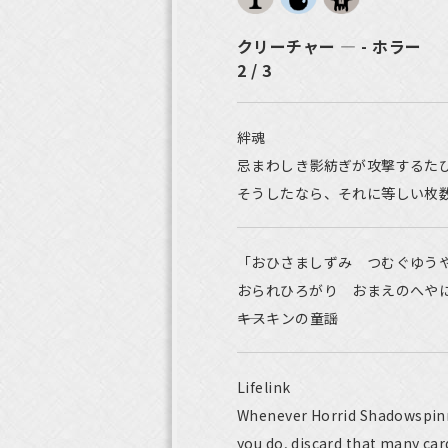
クリーチャー ― - ホラー
2 / 3
絆魂
忌まわしき影紡ぎが攻撃するた
そうしたなら、それに等しい枚
「おひさましずみ つむぐゆう
おられひろがり おまえのへや
――キスキンの童謡
Lifelink
Whenever Horrid Shadowspinne
you do, discard that many car