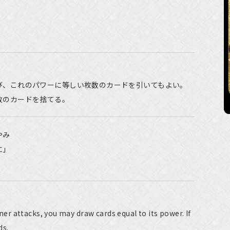
び、これのパワーに等しい枚数のカードを引いてもよい。
数のカードを捨てる。
やみ
に」
r attacks, you may draw cards equal to its power. If
ds.