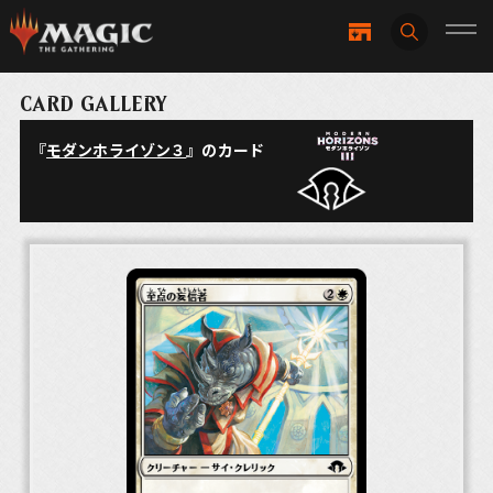
CARD GALLERY
『
モダンホライゾン３
』のカード