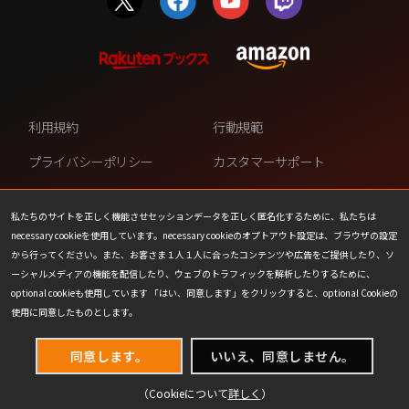
利用規約
行動規範
プライバシーポリシー
カスタマーサポート
ファンコンテンツ・ポリシー
個人情報の販売や共有を許可し
ない
私たちのサイトを正しく機能させセッションデータを正しく匿名化するために、私たちは
necessary cookieを使用しています。necessary cookieのオプトアウト設定は、ブラウザの設定
COOKIE
プレスリリース
から行ってください。また、お客さま１人１人に合ったコンテンツや広告をご提供したり、ソ
ーシャルメディアの機能を配信したり、ウェブのトラフィックを解析したりするために、
会社情報
お問い合わせ
optional cookieも使用しています 「はい、同意します」をクリックすると、optional Cookieの
使用に同意したものとします。
同意します。
いいえ、同意しません。
（Cookieについて
詳しく
）