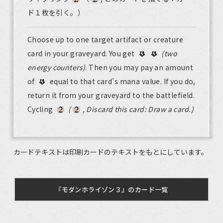
ド１枚を引く。）
Choose up to one target artifact or creature
card in your graveyard. You get
(two
energy counters)
. Then you may pay an amount
of
equal to that card's mana value. If you do,
return it from your graveyard to the battlefield.
Cycling
(
, Discard this card: Draw a card.)
カードテキストは印刷カードのテキストをもとにしています。
『モダンホライゾン３』のカード一覧