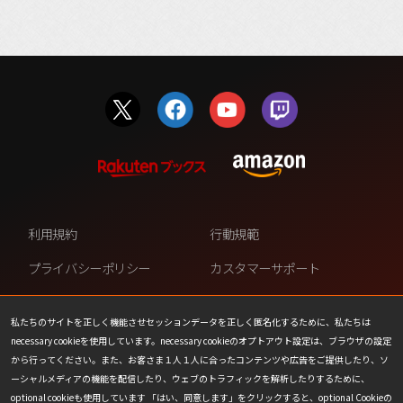
利用規約
行動規範
プライバシーポリシー
カスタマーサポート
ファンコンテンツ・ポリシー
個人情報の販売や共有を許可し
ない
私たちのサイトを正しく機能させセッションデータを正しく匿名化するために、私たちは
necessary cookieを使用しています。necessary cookieのオプトアウト設定は、ブラウザの設定
COOKIE
プレスリリース
から行ってください。また、お客さま１人１人に合ったコンテンツや広告をご提供したり、ソ
ーシャルメディアの機能を配信したり、ウェブのトラフィックを解析したりするために、
会社情報
お問い合わせ
optional cookieも使用しています 「はい、同意します」をクリックすると、optional Cookieの