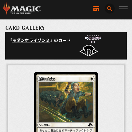
CARD GALLERY
『
モダンホライゾン３
』のカード