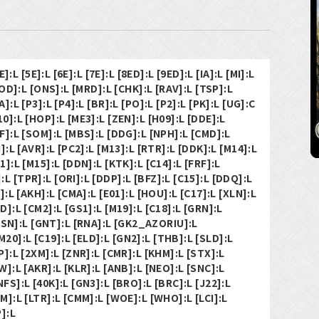
E]:L [5E]:L [6E]:L [7E]:L [8ED]:L [9ED]:L [IA]:L [MI]:L
 [OD]:L [ONS]:L [MRD]:L [CHK]:L [RAV]:L [TSP]:L
]:L [P3]:L [P4]:L [BR]:L [PO]:L [P2]:L [PK]:L [UG]:C
0]:L [HOP]:L [ME3]:L [ZEN]:L [H09]:L [DDE]:L
DF]:L [SOM]:L [MBS]:L [DDG]:L [NPH]:L [CMD]:L
I]:L [AVR]:L [PC2]:L [M13]:L [RTR]:L [DDK]:L [M14]:L
1]:L [M15]:L [DDN]:L [KTK]:L [C14]:L [FRF]:L
L [TPR]:L [ORI]:L [DDP]:L [BFZ]:L [C15]:L [DDQ]:L
A]:L [AKH]:L [CMA]:L [E01]:L [HOU]:L [C17]:L [XLN]:L
D]:L [CM2]:L [GS1]:L [M19]:L [C18]:L [GRN]:L
N]:L [GNT]:L [RNA]:L [GK2_AZORIU]:L
0]:L [C19]:L [ELD]:L [GN2]:L [THB]:L [SLD]:L
P]:L [2XM]:L [ZNR]:L [CMR]:L [KHM]:L [STX]:L
W]:L [AKR]:L [KLR]:L [ANB]:L [NEO]:L [SNC]:L
FS]:L [40K]:L [GN3]:L [BRO]:L [BRC]:L [J22]:L
M]:L [LTR]:L [CMM]:L [WOE]:L [WHO]:L [LCI]:L
P]:L