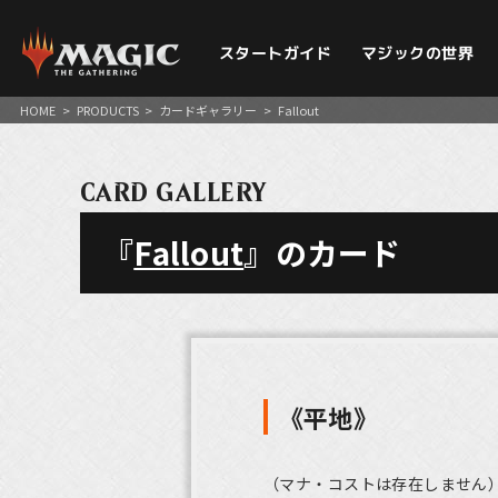
スタートガイド
マジックの世界
HOME
>
PRODUCTS
>
カードギャラリー
>
Fallout
CARD GALLERY
『
Fallout
』のカード
《平地》
（マナ・コストは存在しません