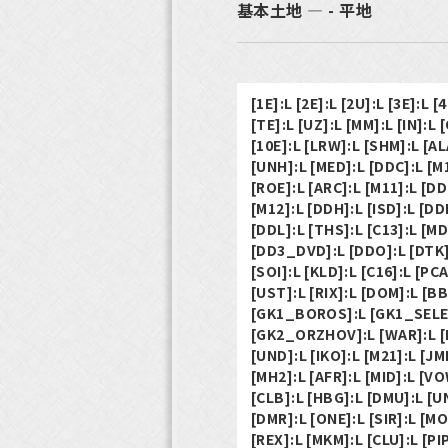
基本土地 ― - 平地
[1E]:L [2E]:L [2U]:L [3E]:L [4
[TE]:L [UZ]:L [MM]:L [IN]:L
[10E]:L [LRW]:L [SHM]:L [ALA
[UNH]:L [MED]:L [DDC]:L [M1
[ROE]:L [ARC]:L [M11]:L [D
[M12]:L [DDH]:L [ISD]:L [DD
[DDL]:L [THS]:L [C13]:L [MD
[DD3_DVD]:L [DDO]:L [DTK]:
[SOI]:L [KLD]:L [C16]:L [PC
[UST]:L [RIX]:L [DOM]:L [BB
[GK1_BOROS]:L [GK1_SELES
[GK2_ORZHOV]:L [WAR]:L [M2
[UND]:L [IKO]:L [M21]:L [JM
[MH2]:L [AFR]:L [MID]:L [VO
[CLB]:L [HBG]:L [DMU]:L [UN
[DMR]:L [ONE]:L [SIR]:L [MO
[REX]:L [MKM]:L [CLU]:L [PI