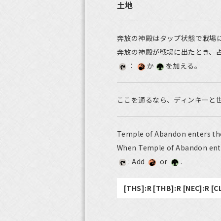
土地
奔放の神殿はタップ状態で戦場
奔放の神殿が戦場に出たとき、
：
か
を加える。
ここを通るなら、ディンキーと
Temple of Abandon enters the
When Temple of Abandon enters
: Add
or
.
[THS]:R [THB]:R [NEC]:R [C