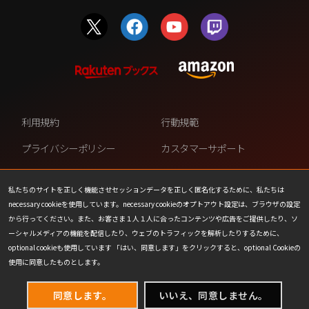
利用規約
行動規範
プライバシーポリシー
カスタマーサポート
ファンコンテンツ・ポリシー
個人情報の販売や共有を許可し
ない
私たちのサイトを正しく機能させセッションデータを正しく匿名化するために、私たちは
necessary cookieを使用しています。necessary cookieのオプトアウト設定は、ブラウザの設定
COOKIE
プレスリリース
から行ってください。また、お客さま１人１人に合ったコンテンツや広告をご提供したり、ソ
ーシャルメディアの機能を配信したり、ウェブのトラフィックを解析したりするために、
会社情報
お問い合わせ
optional cookieも使用しています 「はい、同意します」をクリックすると、optional Cookieの
使用に同意したものとします。
同意します。
いいえ、同意しません。