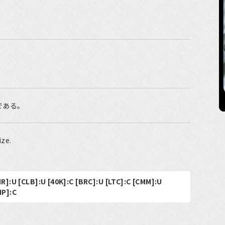
。
である。
ze.
MR]:U [CLB]:U [40K]:C [BRC]:U [LTC]:C [CMM]:U
IP]:C