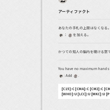
アーティファクト
あなたの手札の上限はなくなる
：
を加える。
かつての知人の脳内を覗ける窓
You have no maximum hand si
: Add
.
[C15]:C [CMA]:C [CM2]:C [C
[WHO]:U [LCC]:U [MKC]:U [P