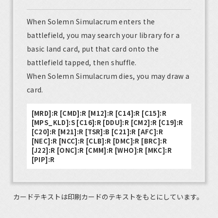
When Solemn Simulacrum enters the
battlefield, you may search your library for a
basic land card, put that card onto the
battlefield tapped, then shuffle.
When Solemn Simulacrum dies, you may draw a
card.
[MRD]:R [CMD]:R [M12]:R [C14]:R [C15]:R
[MPS_KLD]:S [C16]:R [DDU]:R [CM2]:R [C19]:R
[C20]:R [M21]:R [TSR]:B [C21]:R [AFC]:R
[NEC]:R [NCC]:R [CLB]:R [DMC]:R [BRC]:R
[J22]:R [ONC]:R [CMM]:R [WHO]:R [MKC]:R
[PIP]:R
カードテキストは印刷カードのテキストをもとにしています。