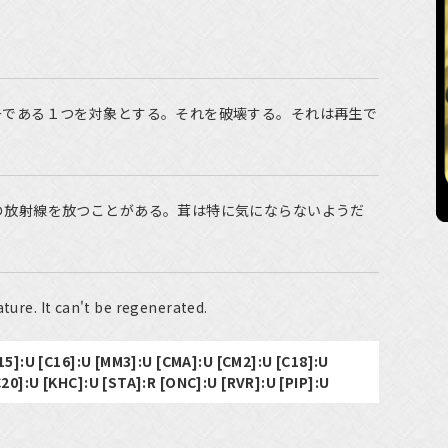
ーである１つを対象とする。それを破壊する。それは再生で
の放射線を放つことがある。茸は特に気にならないようだ
ature. It can't be regenerated.
15]:U [C16]:U [MM3]:U [CMA]:U [CM2]:U [C18]:U
0]:U [KHC]:U [STA]:R [ONC]:U [RVR]:U [PIP]:U