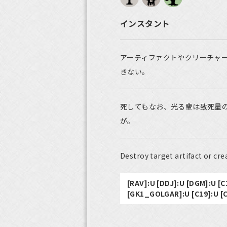
インスタント
アーティファクトやクリーチャ
きない。
死してもなお、光る輩は致死量
が。
Destroy target artifact or cre
[RAV]:U [DDJ]:U [DGM]:U [C
[GK1_GOLGAR]:U [C19]:U [C2