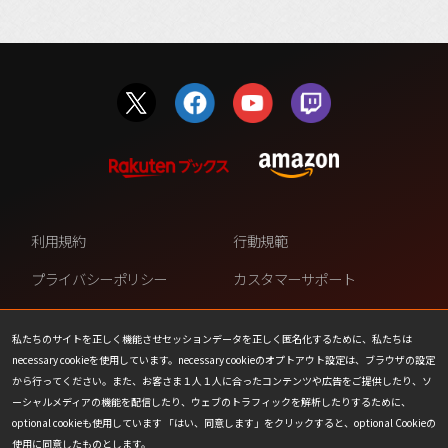
利用規約
行動規範
プライバシーポリシー
カスタマーサポート
ファンコンテンツ・ポリシー
個人情報の販売や共有を許可し
ない
私たちのサイトを正しく機能させセッションデータを正しく匿名化するために、私たちは
necessary cookieを使用しています。necessary cookieのオプトアウト設定は、ブラウザの設定
COOKIE
プレスリリース
から行ってください。また、お客さま１人１人に合ったコンテンツや広告をご提供したり、ソ
ーシャルメディアの機能を配信したり、ウェブのトラフィックを解析したりするために、
会社情報
お問い合わせ
optional cookieも使用しています 「はい、同意します」をクリックすると、optional Cookieの
使用に同意したものとします。