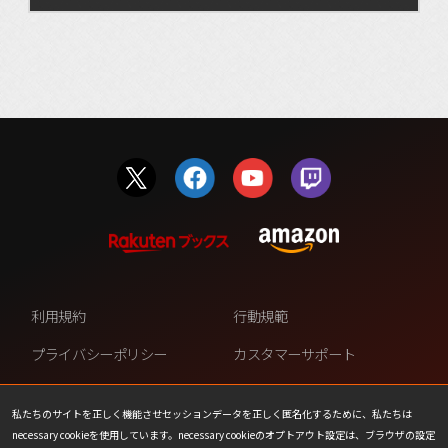
利用規約
行動規範
プライバシーポリシー
カスタマーサポート
ファンコンテンツ・ポリシー
個人情報の販売や共有を許可し
ない
私たちのサイトを正しく機能させセッションデータを正しく匿名化するために、私たちは
necessary cookieを使用しています。necessary cookieのオプトアウト設定は、ブラウザの設定
COOKIE
プレスリリース