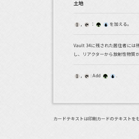
土地
,
：
を加える。
Vault 34に残された居住者に
し、リアクターから放射性物質
,
: Add
.
カードテキストは印刷カードのテキストを