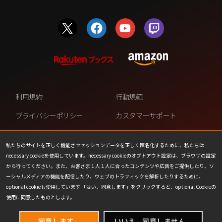
利用規約
行動規範
プライバシーポリシー
カスタマーサポート
ファンコンテンツ・ポリシー
個人情報の販売や共有を許可し
ない
私たちのサイトを正しく機能させセッションデータを正しく匿名化するために、私たちは
necessary cookieを使用しています。necessary cookieのオプトアウト設定は、ブラウザの設定
COOKIE
プレスリリース
から行ってください。また、お客さま１人１人に合ったコンテンツや広告をご提供したり、ソ
ーシャルメディアの機能を配信したり、ウェブのトラフィックを解析したりするために、
会社情報
お問い合わせ
optional cookieも使用しています 「はい、同意します」をクリックすると、optional Cookieの
使用に同意したものとします。
同意します。
いいえ、同意しません。