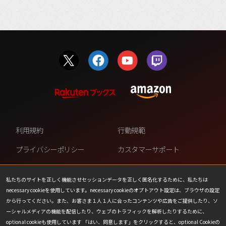
利用規約
行動規範
プライバシーポリシー
カスタマーサポート
ファンコンテンツ・ポリシー
個人情報の販売や共有を許可し
ない
私たちのサイトを正しく機能させセッションデータを正しく匿名化するために、私たちは
necessary cookieを使用しています。necessary cookieのオプトアウト設定は、ブラウザの設定
COOKIE
プレスリリース
から行ってください。また、お客さま１人１人に合ったコンテンツや広告をご提供したり、ソ
ーシャルメディアの機能を配信したり、ウェブのトラフィックを解析したりするために、
会社情報
お問い合わせ
optional cookieも使用しています 「はい、同意します」をクリックすると、optional Cookieの