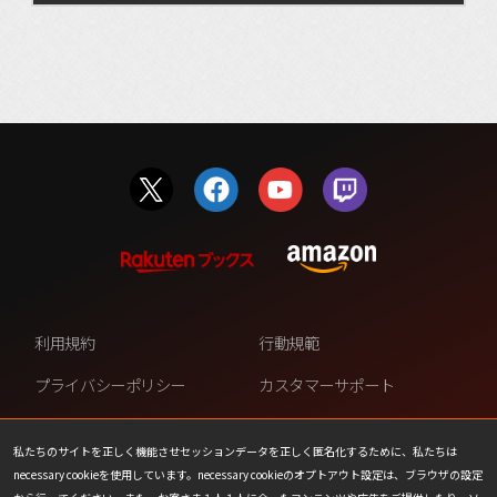
利用規約
行動規範
プライバシーポリシー
カスタマーサポート
ファンコンテンツ・ポリシー
個人情報の販売や共有を許可し
ない
私たちのサイトを正しく機能させセッションデータを正しく匿名化するために、私たちは
necessary cookieを使用しています。necessary cookieのオプトアウト設定は、ブラウザの設定
COOKIE
プレスリリース